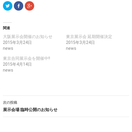
ク
F
ク
リ
a
リ
ッ
c
ッ
ク
e
ク
し
b
し
て
o
て
T
o
G
関連
w
k
o
i
で
o
大阪展示会開催のお知らせ
東京展示会 延期開催決定
t
共
g
t
有
l
2015年3月24日
2015年3月24日
e
(
e
r
新
+
news
news
で
し
で
共
い
共
有
ウ
有
東京合同展示会を開催中!!
(
ィ
(
2015年4月14日
新
ン
新
し
ド
し
news
い
ウ
い
ウ
で
ウ
ィ
開
ィ
ン
き
ン
ド
ま
ド
ウ
す
ウ
で
)
で
開
開
き
き
次の投稿
投稿ナビゲーション
ま
ま
す
す
展示会場 臨時公開のお知らせ
)
)